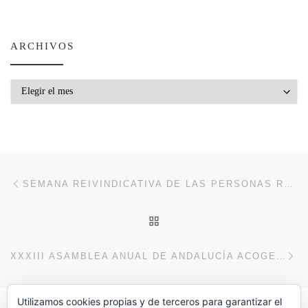
ARCHIVOS
Archivos
Navegación de entradas
Entrada anterior
SEMANA REIVINDICATIVA DE LAS PERSONAS REFUGIADAS
VOLVER A LA LISTA DE 
En
XXXIII ASAMBLEA ANUAL DE ANDALUCÍA ACOGE EN JEREZ
Utilizamos cookies propias y de terceros para garantizar el