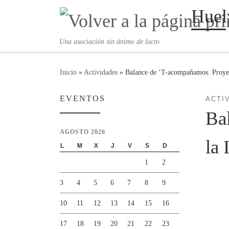
Huel
Saltar al contenido
Una asociación sin ánimo de lucro
Inicio
»
Actividades
»
Balance de ‘T-acompañamos. Proyect
EVENTOS
ACTI
Ba
AGOSTO 2026
la 
L
M
X
J
V
S
D
1
2
3
4
5
6
7
8
9
10
11
12
13
14
15
16
17
18
19
20
21
22
23