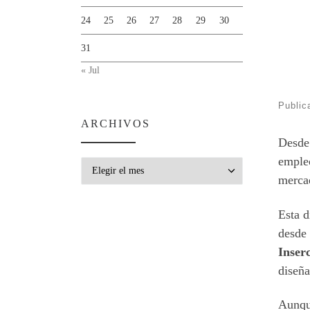
24
25
26
27
28
29
30
31
« Jul
Publi
ARCHIVOS
Desde 
empleo
Archivos
mercad
Esta d
desde
Inser
diseña
Aunque