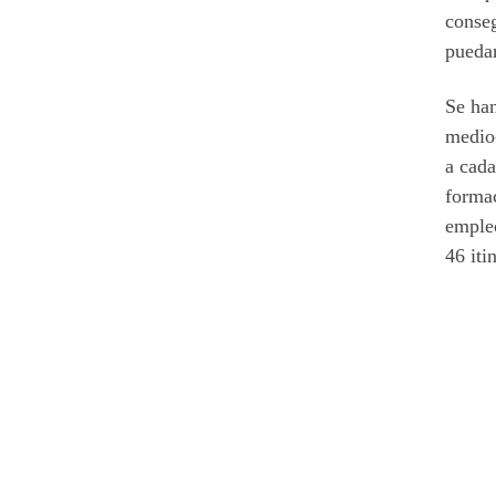
conseg
puedan
Se han
medio-
a cada
formac
empleo
46 iti