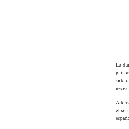
La dur
person
sido u
necesi
Ademá
el sec
españo