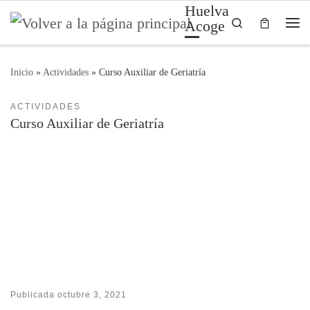
Huelva
Saltar al contenido
Search
Acoge
Me
Inicio
»
Actividades
»
Curso Auxiliar de Geriatría
ACTIVIDADES
Curso Auxiliar de Geriatría
Publicada
octubre 3, 2021