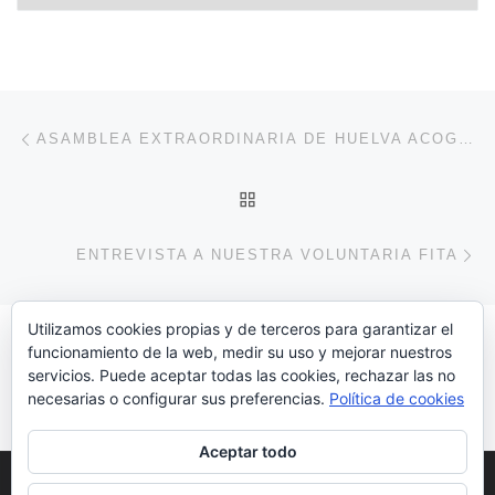
Navegación de entradas
Entrada anterior
ASAMBLEA EXTRAORDINARIA DE HUELVA ACOGE | ELECCIÓN DE NUEVA JUNTA DIRECTIVA | ENERO 2026
VOLVER A LA LISTA DE 
En
ENTREVISTA A NUESTRA VOLUNTARIA FITA
Utilizamos cookies propias y de terceros para garantizar el
funcionamiento de la web, medir su uso y mejorar nuestros
servicios. Puede aceptar todas las cookies, rechazar las no
Hazte Voluntari@!!!!!
necesarias o configurar sus preferencias.
Política de cookies
Aceptar todo
© Copyright 2022
Huelva