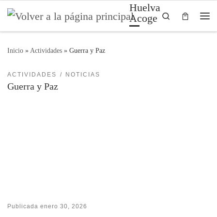
Huelva
Saltar al contenido
Search
Acoge
Me
Inicio
»
Actividades
»
Guerra y Paz
ACTIVIDADES
NOTICIAS
Guerra y Paz
Publicada
enero 30, 2026