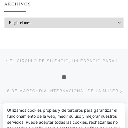
ARCHIVOS
Archivos
Navegación de entradas
Entrada anterior
EL CÍRCULO DE SILENCIO, UN ESPACIO PARA LA REFLEXIÓN
VOLVER A LA LISTA DE 
En
8 DE MARZO: DÍA INTERNACIONAL DE LA MUJER
Utilizamos cookies propias y de terceros para garantizar el
funcionamiento de la web, medir su uso y mejorar nuestros
servicios. Puede aceptar todas las cookies, rechazar las no
Hazte Voluntari@!!!!!