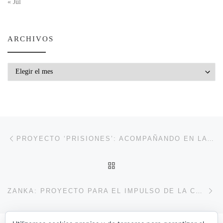
« Jul
ARCHIVOS
Archivos
Navegación de entradas
Entrada anterior
PROYECTO ‘PRISIONES’: ACOMPAÑANDO EN LA SOLEDAD
VOLVER A LA LISTA DE 
En
ZANKA: PROYECTO PARA EL IMPULSO DE LA CONVIVENCIA Y LA PARTICIPACIÓN DE TODOS LOS AGENTES