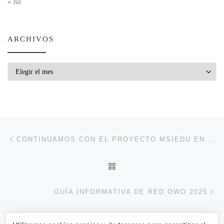
« Jul
ARCHIVOS
Archivos
Navegación de entradas
Entrada anterior
CONTINUAMOS CON EL PROYECTO MSIEDU EN 2025
VOLVER A LA LISTA DE 
En
GUÍA INFORMATIVA DE RED OWO 2025