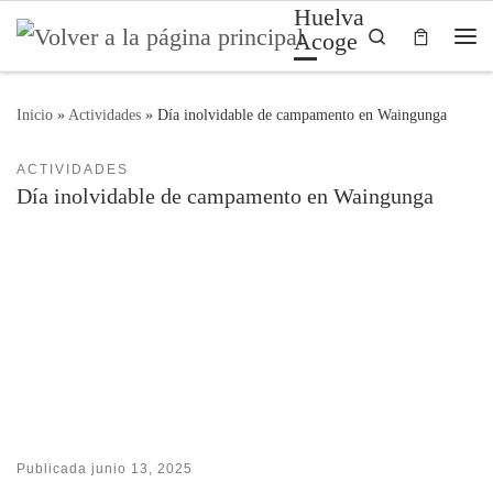
Huelva
Saltar al contenido
Search
Acoge
Me
Inicio
»
Actividades
»
Día inolvidable de campamento en Waingunga
ACTIVIDADES
Día inolvidable de campamento en Waingunga
Publicada
junio 13, 2025