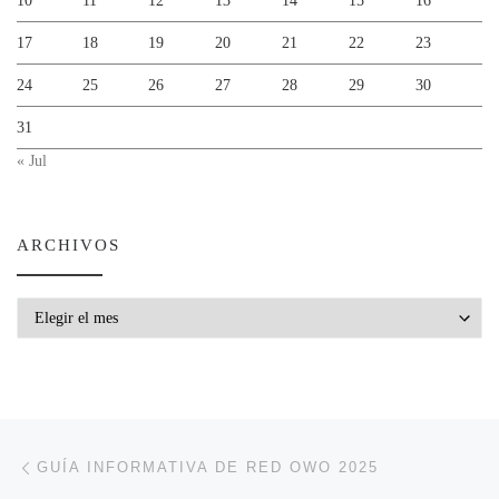
10
11
12
13
14
15
16
17
18
19
20
21
22
23
24
25
26
27
28
29
30
31
« Jul
ARCHIVOS
Archivos
Navegación de entradas
Entrada anterior
GUÍA INFORMATIVA DE RED OWO 2025