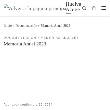
Huelva
Saltar al contenido
Search
Acoge
Me
Inicio
»
Documentación
»
Memoria Anual 2023
DOCUMENTACIÓN
MEMORIAS ANUALES
Memoria Anual 2023
Publicada
septiembre 16, 2024