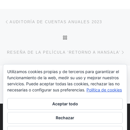
Navegación de entradas
Entrada anterior
AUDITORÍA DE CUENTAS ANUALES 2023
VOLVER A LA LISTA DE 
En
RESEÑA DE LA PELÍCULA ‘RETORNO A HANSALA’
Utilizamos cookies propias y de terceros para garantizar el
funcionamiento de la web, medir su uso y mejorar nuestros
servicios. Puede aceptar todas las cookies, rechazar las no
Hazte Voluntari@!!!!!
necesarias o configurar sus preferencias.
Política de cookies
Aceptar todo
© Copyright 2022
Huelva
Rechazar
Acoge
-
Política de Privacidad
-
Aviso Legal