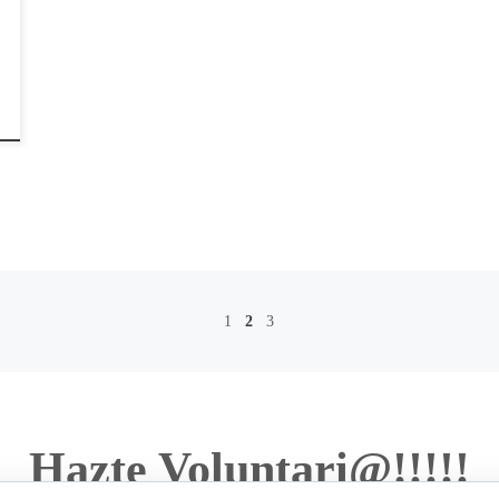
1
2
3
Hazte Voluntari@!!!!!