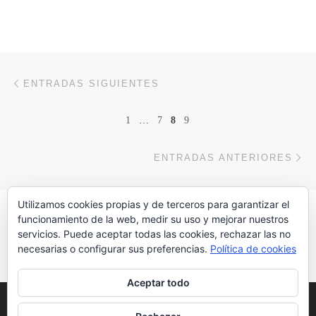
Navegación de entradas
Entradas siguientes
ENTRADAS SIGUIENTES
1
…
7
8
9
En
ENTRADAS ANTERIORES
Utilizamos cookies propias y de terceros para garantizar el
funcionamiento de la web, medir su uso y mejorar nuestros
servicios. Puede aceptar todas las cookies, rechazar las no
Hazte Voluntari@!!!!!
necesarias o configurar sus preferencias.
Política de cookies
Aceptar todo
© Copyright 2022
Huelva