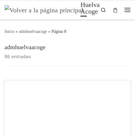
Huelva
Saltar al contenido
Search
Acoge
Me
Inicio
»
admhuelvaacoge
»
Página 8
admhuelvaacoge
86 entradas